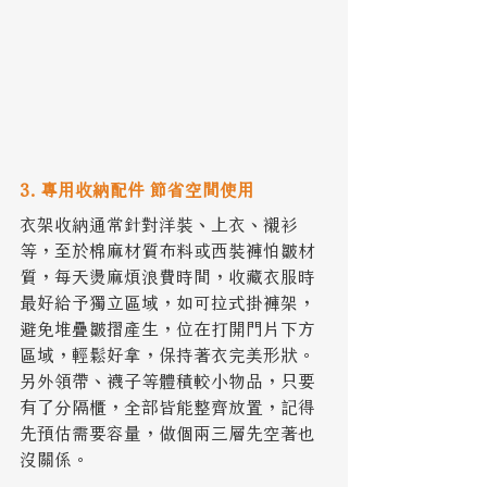
3. 專用收納配件 節省空間使用
衣架收納通常針對洋裝、上衣、襯衫
等，至於棉麻材質布料或西裝褲怕皺材
質，每天燙麻煩浪費時間，收藏衣服時
最好給予獨立區域，如可拉式掛褲架，
避免堆疊皺摺產生，位在打開門片下方
區域，輕鬆好拿，保持著衣完美形狀。
另外領帶、襪子等體積較小物品，只要
有了分隔櫃，全部皆能整齊放置，記得
先預估需要容量，做個兩三層先空著也
沒關係。 