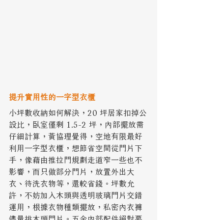
提升實用性的一字型衣櫃
小坪數收納如何解決，20 坪居家扣掉公
設比，臥室僅剩 1.5-2 坪，內部擺放需
仔細計算，黃協理覺得，空地有限最好
利用一字型衣櫃，想節省空間從門片下
手，像藉由推拉門規劃走道窄一些也不
影響，而只做部分門片，放置外出大
衣、待洗衣物等，還較省錢。坪數允
許，不妨加入木頭與透明玻璃門片交錯
運用，根據衣物種類擺放，私密內衣褲
儘量挑木頭門片。五金內部配件絕對要