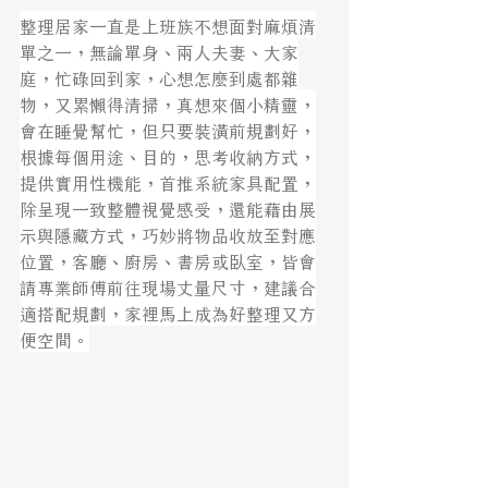
整理居家一直是上班族不想面對麻煩清
單之一，無論單身、兩人夫妻、大家
庭，忙碌回到家，心想怎麼到處都雜
物，又累懶得清掃，真想來個小精靈，
會在睡覺幫忙，但只要裝潢前規劃好，
根據每個用途、目的，思考收納方式，
提供實用性機能，首推系統家具配置，
除呈現一致整體視覺感受，還能藉由展
示與隱藏方式，巧妙將物品收放至對應
位置，客廳、廚房、書房或臥室，皆會
請專業師傅前往現場丈量尺寸，建議合
適搭配規劃，家裡馬上成為好整理又方
便空間。