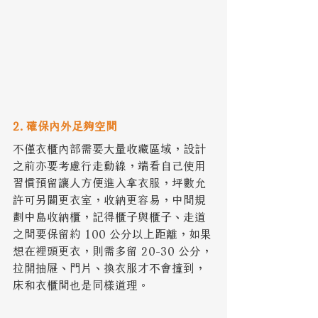
2. 確保內外足夠空間
不僅衣櫃內部需要大量收藏區域，設計
之前亦要考慮行走動線，端看自己使用
習慣預留讓人方便進入拿衣服，坪數允
許可另闢更衣室，收納更容易，中間規
劃中島收納櫃，記得櫃子與櫃子、走道
之間要保留約 100 公分以上距離，如果
想在裡頭更衣，則需多留 20-30 公分，
拉開抽屜、門片、換衣服才不會撞到，
床和衣櫃間也是同樣道理。