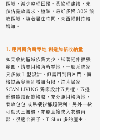
區域，減少整理困擾。黃協理建議，先
預估擺放需求、種類，最好多留 30% 預
放區域，隨著居住時間，東西絕對持續
增加。 
1. 運用轉角畸零地 創造加倍收納量
如果收納區域依舊太少，試著延伸擴張
範圍，請善用轉角畸零地，一般系統家
具多做 L 型設計，但需用到兩片門，價
格提高容量卻增加有限，詩肯居家 
SCAN LIVING 獨家設計五角櫃，五邊
形櫃體搭配旋轉盤，充分運用轉角地，
看放包包 或吊襯衫都超便利，另外一款
可動式三層櫃，亦能直接崁入衣櫃內
部，很適合褲子、T-Shirt 多的屋主。 