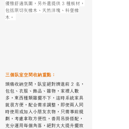
優雅舒適氛圍，另外還提供 3 種板材，
包括原切灰橡木、天然洋塊、科堡橡
木。 
三個臥室空間收納重點：
頭痛收納空間，臥室絕對擠進前 2 名，
包包、衣服、飾品、雜物，家裡人數
多，東西種類雜擺不下，這時系統家具
就很方便，配合需求調整，即使兩人同
時使用或加入小朋友衣物，只需事前規
劃，考慮拿取方便性，善用吊掛搭配，
充分運用每個角落，絕對大大提升擺放