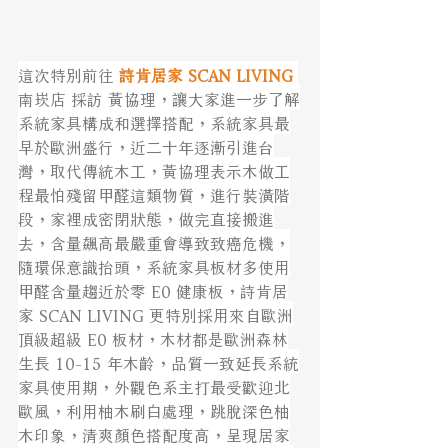
這次特別前往 
詩肯居家 SCAN LIVING
南崁店 採訪 黃協理，讓大家進一步了解
系統家具構成和選擇搭配，系統家具最
早於歐洲盛行，近二十年逐漸引進台
灣，取代傳統木工，黃協理表示木做工
程最怕殘留甲醛這類物質，進行裝潢階
段，家裡成密閉狀態，做完直接搬進
去，含量飆高最嚴重會導致致癌危機，
隨環保意識抬頭，系統家具板材多使用
甲醛含量趨近於零 E0 健康板，詩肯居
家 SCAN LIVING 更特別採用來自歐洲
頂級超級 E0 板材，木材都是歐洲森林
生長 10-15 年木齡，品質一致延長系統
家具使用期，外觀色系主打最受歡迎北
歐風，利用柚木刷白處理，跳脫深色柚
木印象，清爽顏色搭配度高，呈現居家