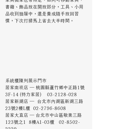
書籍、飾品放在開放部分，工具、小用
品收到抽屜中，還是養成隨手放回習
慣，下次打掃馬上省去大半時間。 
系統櫃陳列展示門市
居家南崁店 ─ 桃園縣蘆竹鄉中正路1號
3F-14 (特力家居)    03-2128-028
居家新湖店 ─  台北市內湖區新湖三路
23號2樓L櫃  02-2796-8608
居家大直店 ─ 台北市中山區敬業三路
123號之1  8樓A1-03櫃   02-8502-
2229