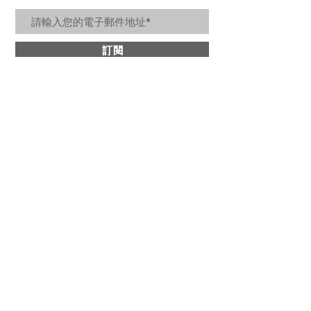
訂閱
關於詩肯
​商品分類
最新消息
牛皮沙發
設計理念
​皮革床架
媒體報導
茶几邊几
優惠活動
多功能桌
隱私權保護政策
北歐小物
個人資料保護政策