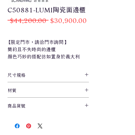
C50881-LUMI陶瓷面邊櫃
一
促
 $44,200.00 
$30,900.00
般
銷
價
價
【限定門市，請洽門市詢問】
格
格
簡約且不失時尚的邊櫃
顏色巧妙的搭配彷如置身於義大利
適合優雅的您
尺寸規格
L160xW40xH85cm
材質
陶瓷面/系統板材/鐵腳
商品貨號
C50881