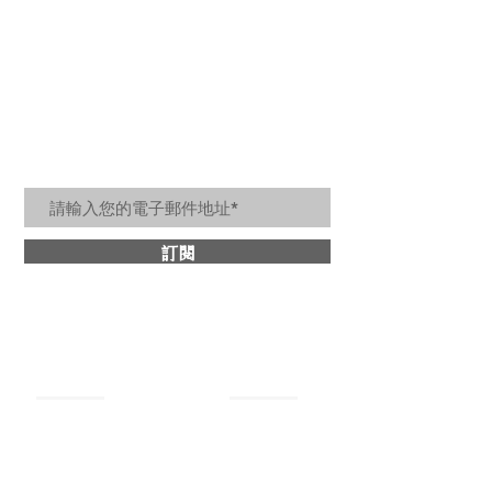
居家美好生活訊息
訂閱
關於詩肯
​商品分類
最新消息
牛皮沙發
設計理念
​皮革床架