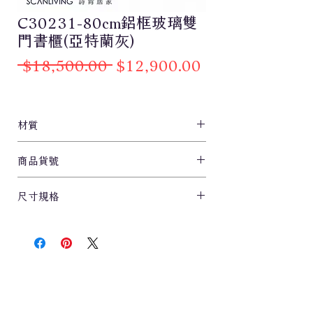
C30231-80cm鋁框玻璃雙
門書櫃(亞特蘭灰)
一
促
 $18,500.00 
$12,900.00
般
銷
價
價
格
格
材質
系統板材/鋁框/長虹玻璃
商品貨號
C30231
尺寸規格
80x40x191.2cm