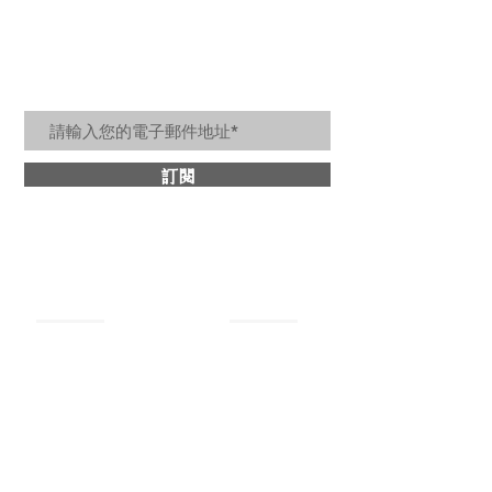
居家美好生活訊息
訂閱
關於詩肯
​商品分類
最新消息
牛皮沙發
設計理念
​皮革床架
媒體報導
茶几邊几
優惠活動