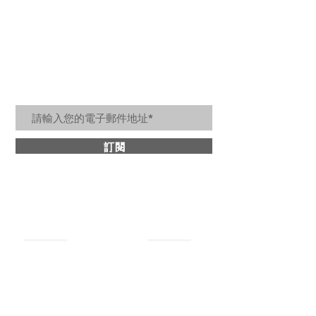
居家美好生活訊息
訂閱
關於詩肯
​商品分類
最新消息
牛皮沙發
設計理念
​皮革床架
媒體報導