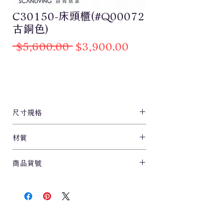
C30150-床頭櫃(#Q00072
古銅色)
一
促
 $5,600.00 
$3,900.00
般
銷
價
價
格
格
尺寸規格
L50xW40xH48cm
材質
PVC /古銅色
商品貨號
C30150