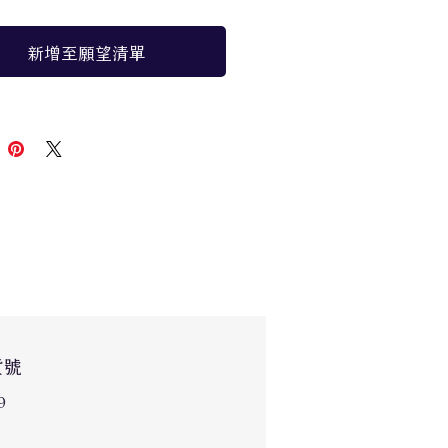
格
格
新增至願望清單
貨號
9