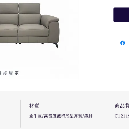
材質
商品
全牛皮/高密度泡棉/S型彈簧/鐵腳
C1211