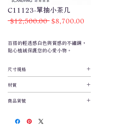
C11123-單抽小茶几
一
促
 $12,500.00 
$8,700.00
般
銷
價
價
百搭的輕透感白色與質感的不繡鋼，
格
格
貼心植絨保護您的心愛小物。
尺寸規格
L40xW40xH54cm
材質
MDF白色烤漆/抽屜植絨/拉絲不鏽鋼腳
商品貨號
C11123