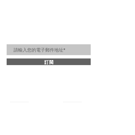
居家美好生活訊息
訂閱
關於詩肯
​商品分類
最新消息
牛皮沙發
設計理念
​皮革床架
媒體報導