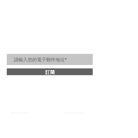
居家美好生活訊息
訂閱
關於詩肯
​商品分類
最新消息
牛皮沙發
設計理念
​皮革床架