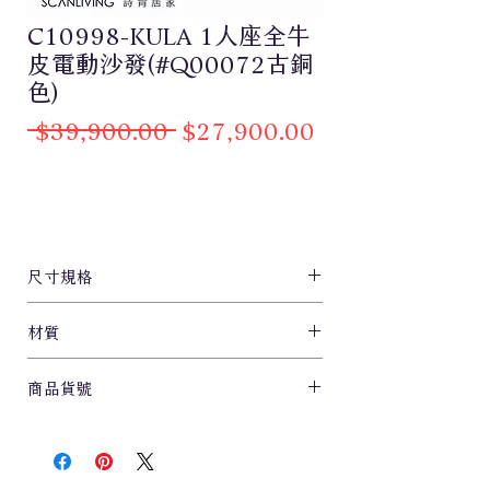
C10998-KULA 1人座全牛
皮電動沙發(#Q00072古銅
色)
一
促
 $39,900.00 
$27,900.00
般
銷
價
價
格
格
尺寸規格
L102xD105xH98cm
材質
#AP072古銅色#S型彈簧#織帶#高密度泡
商品貨號
棉
C10998