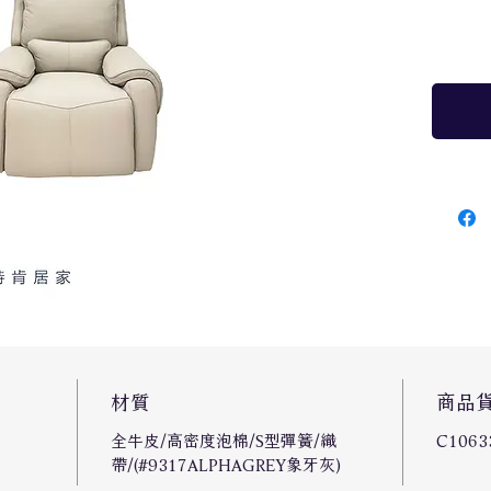
材質
商品
全牛皮/高密度泡棉/S型彈簧/織
C1063
帶/(#9317ALPHAGREY象牙灰)