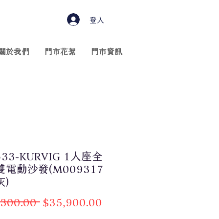
登入
關於我們
門市花絮
門市資訊
633-KURVIG 1人座全
電動沙發(M009317
)
一
促
,300.00 
$35,900.00
般
銷