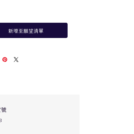
價
價
格
格
新增至願望清單
貨號
3