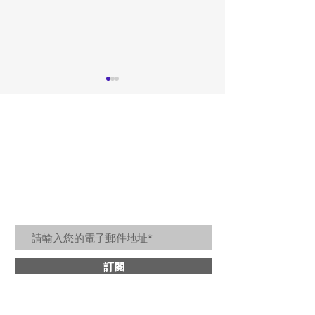
最新活動
銀行分期禮
居家美好生活訊息
訂閱