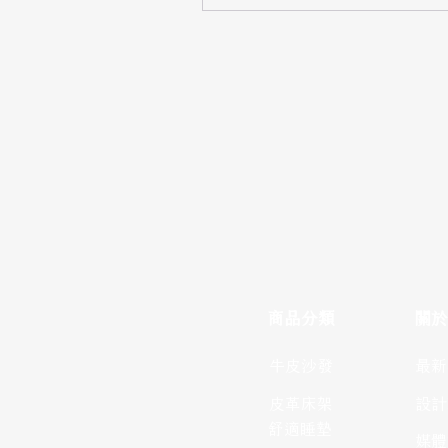
​商品分類
關於
牛皮沙發
最新
​皮革床架
設計
舒適睡墊
媒體