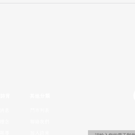
詩肯
​其他分類
消息
門市列表
理念
聯絡我們
報導
加入詩肯