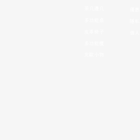
茶几邊几
優惠
多功能桌
隱私
皮革椅子
個人
多功能櫃
北歐小物