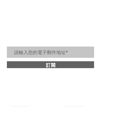
居家美好生活訊息
訂閱
關於詩肯
​商品分類
最新消息
牛皮沙發
設計理念
​皮革床架
媒體報導