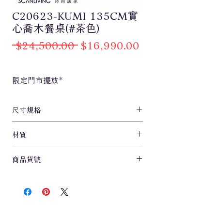
C20623-KUMI 135CM實
心喬木餐桌(#茶色)
一
促
 $24,500.00 
$16,990.00
般
銷
價
價
限定門市擺放*
格
格
尺寸規格
L135xW80xH75cm
材質
實心喬木
商品貨號
C20632