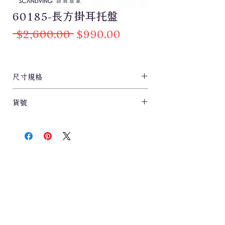
60185-長方掛耳托盤
一
促
 $2,600.00 
$990.00
般
銷
價
價
格
格
尺寸規格
L19xW45xH1.5cm
貨號
60185
居家美好生活訊息