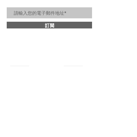
訂閱
關於詩肯
​商品分類
最新消息
牛皮沙發
設計理念
​皮革床架
媒體報導
茶几邊几
優惠活動
多功能桌
隱私權保護政策
北歐小物
個人資料保護政策