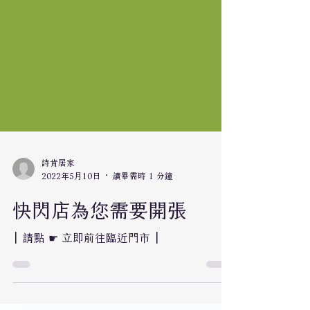
詩肯居家
2022年5月10日
讀畢需時 1 分鐘
快閃店為您需要開張
| 請點 ☛ 立即前往臨近門市 |