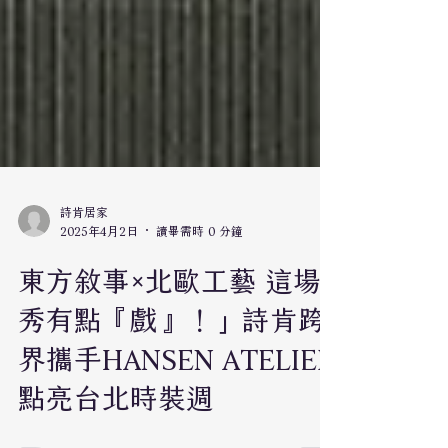
詩肯居家
2025年4月2日
讀畢需時 0 分鐘
東方敘事×北歐工藝 這場
秀有點『戲』！」詩肯跨
界攜手HANSEN ATELIER
點亮台北時裝週