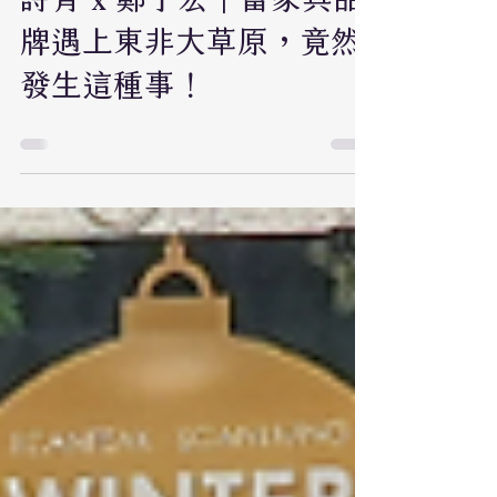
詩肯居家
2025年3月28日
讀畢需時 0 分鐘
詩肯 x 鄭子宏｜當家具品
牌遇上東非大草原，竟然
發生這種事！